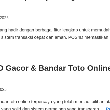
 2025
yang hadir dengan berbagai fitur lengkap untuk memuda
sistem transaksi cepat dan aman, POS4D memastikan
D Gacor & Bandar Toto Onlin
2025
dar toto online terpercaya yang telah menjadi pilihan u
si yang solid dan sistem permainan yang transparan,…
R