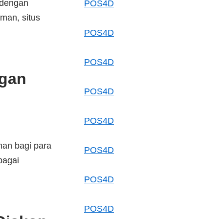
 dengan
POS4D
aman, situs
POS4D
POS4D
ngan
POS4D
POS4D
an bagi para
POS4D
bagai
POS4D
POS4D