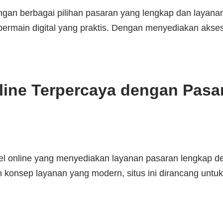
ngan berbagai pilihan pasaran yang lengkap dan layana
ermain digital yang praktis. Dengan menyediakan akse
line Terpercaya dengan Pasa
el online yang menyediakan layanan pasaran lengkap d
 konsep layanan yang modern, situs ini dirancang untuk