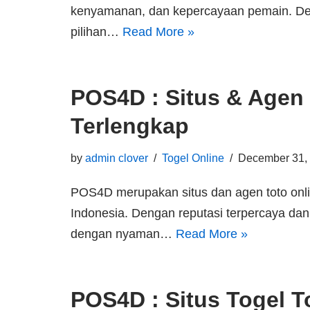
kenyamanan, dan kepercayaan pemain. Deng
pilihan…
Read More »
POS4D : Situs & Agen
Terlengkap
by
admin clover
Togel Online
December 31,
POS4D merupakan situs dan agen toto onli
Indonesia. Dengan reputasi terpercaya da
dengan nyaman…
Read More »
POS4D : Situs Togel T