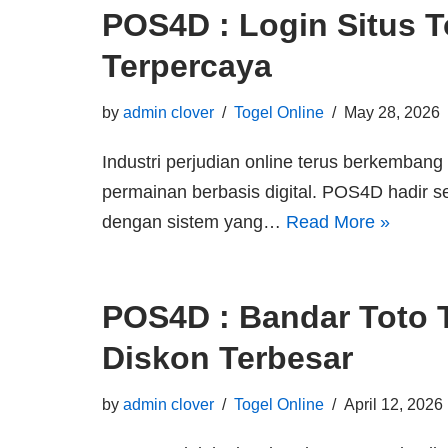
POS4D : Login Situs T
Terpercaya
by
admin clover
Togel Online
May 28, 2026
Industri perjudian online terus berkemban
permainan berbasis digital. POS4D hadir s
dengan sistem yang…
Read More »
POS4D : Bandar Toto 
Diskon Terbesar
by
admin clover
Togel Online
April 12, 2026