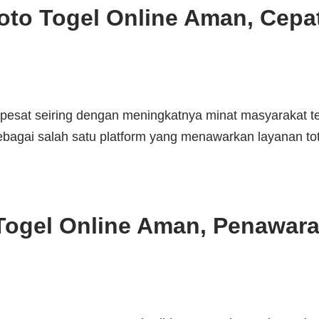
oto Togel Online Aman, Cepa
g pesat seiring dengan meningkatnya minat masyarakat 
ebagai salah satu platform yang menawarkan layanan tot
Togel Online Aman, Penawar