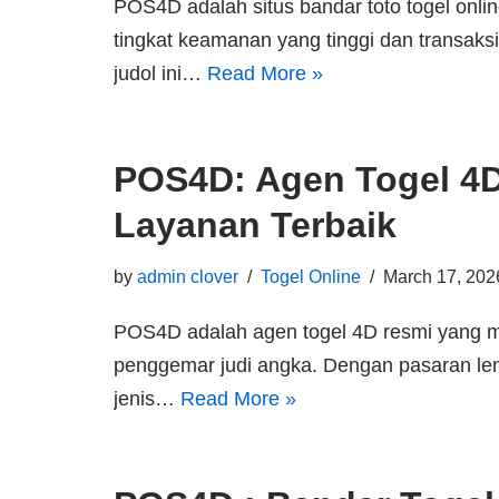
POS4D adalah situs bandar toto togel onl
tingkat keamanan yang tinggi dan transaksi
judol ini…
Read More »
POS4D: Agen Togel 4
Layanan Terbaik
by
admin clover
Togel Online
March 17, 202
POS4D adalah agen togel 4D resmi yang 
penggemar judi angka. Dengan pasaran len
jenis…
Read More »