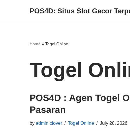
POS4D: Situs Slot Gacor Terp
Skip
to
content
Home
»
Togel Online
Togel Onl
POS4D : Agen Togel O
Pasaran
by
admin clover
Togel Online
July 28, 2026