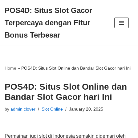
POS4D: Situs Slot Gacor
Skip
Terpercaya dengan Fitur
to
Bonus Terbesar
content
Home
»
POS4D: Situs Slot Online dan Bandar Slot Gacor hari Ini
POS4D: Situs Slot Online dan
Bandar Slot Gacor hari Ini
by
admin clover
Slot Online
January 20, 2025
Permainan judi slot di Indonesia semakin digemari oleh