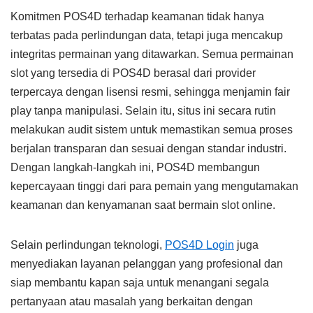
Komitmen POS4D terhadap keamanan tidak hanya
terbatas pada perlindungan data, tetapi juga mencakup
integritas permainan yang ditawarkan. Semua permainan
slot yang tersedia di POS4D berasal dari provider
terpercaya dengan lisensi resmi, sehingga menjamin fair
play tanpa manipulasi. Selain itu, situs ini secara rutin
melakukan audit sistem untuk memastikan semua proses
berjalan transparan dan sesuai dengan standar industri.
Dengan langkah-langkah ini, POS4D membangun
kepercayaan tinggi dari para pemain yang mengutamakan
keamanan dan kenyamanan saat bermain slot online.
Selain perlindungan teknologi,
POS4D Login
juga
menyediakan layanan pelanggan yang profesional dan
siap membantu kapan saja untuk menangani segala
pertanyaan atau masalah yang berkaitan dengan