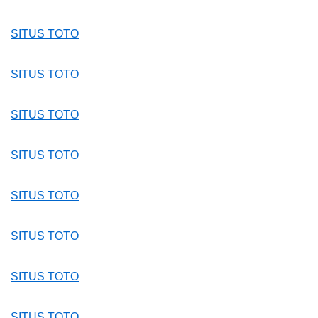
SITUS TOTO
SITUS TOTO
SITUS TOTO
SITUS TOTO
SITUS TOTO
SITUS TOTO
SITUS TOTO
SITUS TOTO