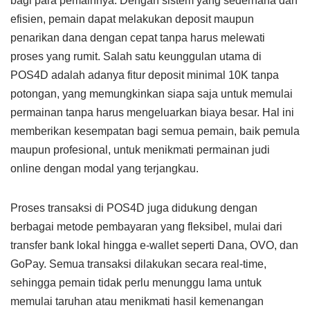
bagi para pemainnya. Dengan sistem yang sederhana dan
efisien, pemain dapat melakukan deposit maupun
penarikan dana dengan cepat tanpa harus melewati
proses yang rumit. Salah satu keunggulan utama di
POS4D adalah adanya fitur deposit minimal 10K tanpa
potongan, yang memungkinkan siapa saja untuk memulai
permainan tanpa harus mengeluarkan biaya besar. Hal ini
memberikan kesempatan bagi semua pemain, baik pemula
maupun profesional, untuk menikmati permainan judi
online dengan modal yang terjangkau.
Proses transaksi di POS4D juga didukung dengan
berbagai metode pembayaran yang fleksibel, mulai dari
transfer bank lokal hingga e-wallet seperti Dana, OVO, dan
GoPay. Semua transaksi dilakukan secara real-time,
sehingga pemain tidak perlu menunggu lama untuk
memulai taruhan atau menikmati hasil kemenangan