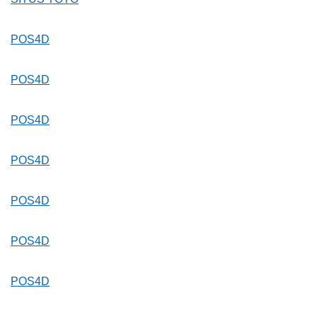
POS4D
POS4D
POS4D
POS4D
POS4D
POS4D
POS4D