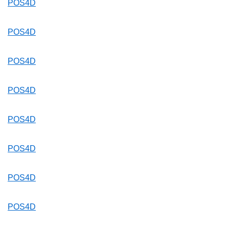
POS4D
POS4D
POS4D
POS4D
POS4D
POS4D
POS4D
POS4D