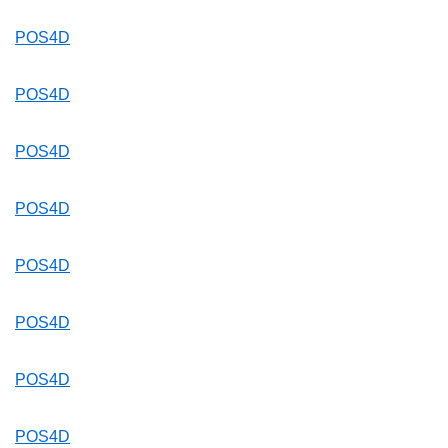
POS4D
POS4D
POS4D
POS4D
POS4D
POS4D
POS4D
POS4D