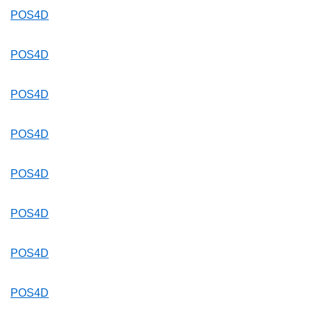
POS4D
POS4D
POS4D
POS4D
POS4D
POS4D
POS4D
POS4D