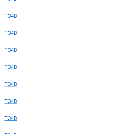
TO4D
TO4D
TO4D
TO4D
TO4D
TO4D
TO4D