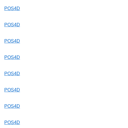
POS4D
POS4D
POS4D
POS4D
POS4D
POS4D
POS4D
POS4D