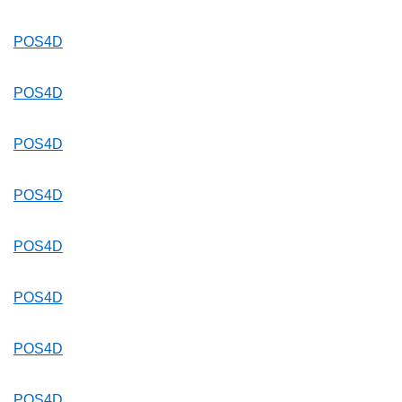
POS4D
POS4D
POS4D
POS4D
POS4D
POS4D
POS4D
POS4D