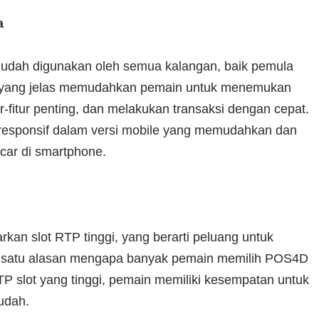
a
udah digunakan oleh semua kalangan, baik pemula
 yang jelas memudahkan pemain untuk menemukan
-fitur penting, dan melakukan transaksi dengan cepat.
at responsif dalam versi mobile yang memudahkan dan
ar di smartphone.
an slot RTP tinggi, yang berarti peluang untuk
lah satu alasan mengapa banyak pemain memilih POS4D
RTP slot yang tinggi, pemain memiliki kesempatan untuk
udah.