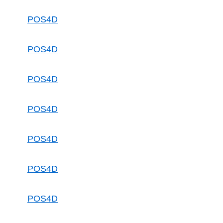
POS4D
POS4D
POS4D
POS4D
POS4D
POS4D
POS4D