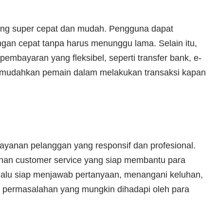
ang super cepat dan mudah. Pengguna dapat
gan cepat tanpa harus menunggu lama. Selain itu,
pembayaran yang fleksibel, seperti transfer bank, e-
memudahkan pemain dalam melakukan transaksi kapan
layanan pelanggan yang responsif dan profesional.
nan customer service yang siap membantu para
elalu siap menjawab pertanyaan, menangani keluhan,
ap permasalahan yang mungkin dihadapi oleh para