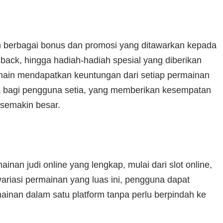
h berbagai bonus dan promosi yang ditawarkan kepada
hback, hingga hadiah-hadiah spesial yang diberikan
main mendapatkan keuntungan dari setiap permainan
edia bagi pengguna setia, yang memberikan kesempatan
semakin besar.
an judi online yang lengkap, mulai dari slot online,
variasi permainan yang luas ini, pengguna dapat
mainan dalam satu platform tanpa perlu berpindah ke