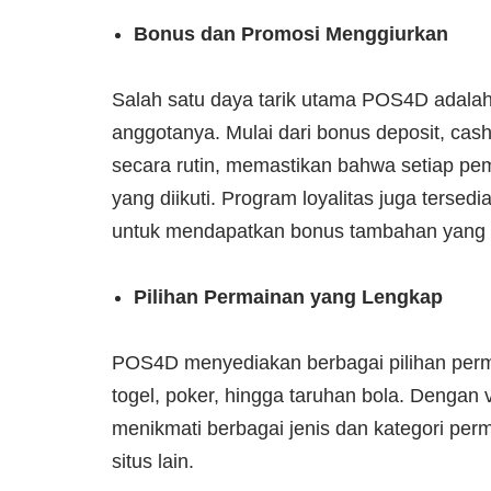
Bonus dan Promosi Menggiurkan
Salah satu daya tarik utama POS4D adala
anggotanya. Mulai dari bonus deposit, cas
secara rutin, memastikan bahwa setiap pe
yang diikuti. Program loyalitas juga ters
untuk mendapatkan bonus tambahan yang 
Pilihan Permainan yang Lengkap
POS4D menyediakan berbagai pilihan permain
togel, poker, hingga taruhan bola. Dengan 
menikmati berbagai jenis dan kategori per
situs lain.